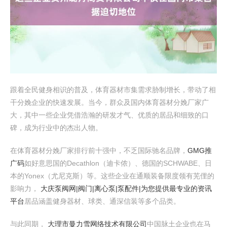
跟着全民健身相识的普及，体育器材市集需求胁制增长，带动了相
干分娩企业的快速发展。当今，群众及国内体育器材分娩厂家广
大，其中一些企业凭借浩瀚的研发才气、优质的居品和细致的口
碑，成为行业中的杰出人物。
在体育器材分娩厂家排行前十强中，不乏国际驰名品牌，
GMG推
广码
如好意思国的Decathlon（迪卡侬）、德国的SCHWABE、日
本的Yonex（尤尼克斯）等。这些企业在通顺装备限度领有芜俚的
影响力，
大庆泵阀网|阀门|离心泵|泵配件|为您提供最专业的资讯
平台
居品涵盖健身器材、球类、通深信装等多个品类。
与此同期，
大理市曼力雪网络技术有限公司
中国脉土企业也在马