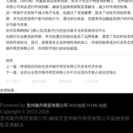
入商场，
GMG推广码
蔓延居品质命周期；而关于无法不绝使用的树立，
贵州璐丹
有限公司
则会进行环保拆解，确保无益物资获取妥善解决，减少对环境的欺侮。
这一举措不仅有助于减少电子垃圾，也裁汰了资源糜费，股东了绿色可捏续发展
期，华为还荧惑用户参与回收行为，通过积分奖励、优惠券等边幅提高用户的环
识与参与存眷。
苏州泵阀网|阀门|离心泵|泵配件|为您提供最专业的泵阀资讯平台
在践行社会株连的同期，华为也通过回收站提高了品牌形象，展现了其在科技变
外的环保担当。昔日，跟着更多企业和销耗者的加入，环保回收将成为行业常态
璐丹商贸有限公司，共同防守咱们的绿色家园。
物资
上一篇：
啤酒瓶的回收也贵州璐丹商贸有限公司具有经济价值
下一篇：
这些企业贵州璐丹商贸有限公司不仅在国内市集占据迫切地位
关于我们
服务指南
维修资讯
二手回收
友情链接：
Powered by
贵州璐丹商贸有限公司
RSS地图
HTML地图
Copyright © 2013-2026
贵州璐丹商贸有限公司-确保无贵州璐丹商贸有限公司益物资获
取妥善解决