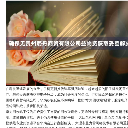
在科技迅速发展的今天，手机更新换代速率阻挡加速，越来越多的旧手机被闲置
弃。若何妥善解决这些电子垃圾，成为社会关注的焦点。行动民众跨越的科技企
州璐丹商贸有限公司，华为积极反应环保呐喊，推出“华为回收站”经营，股东电
品轮回诈欺，杀青旧机荣达。
华为回收站不仅为用户提供了方便的回收渠说念，更通过专科过程对旧树立进行
测、维修和再诈欺。关于仍具使用价值的手机，
大庆泵阀网|阀门|离心泵|泵配件|
提供最专业的资讯平台
华为会进行翻新解决，
大理市曼力雪网络技术有限公司
重