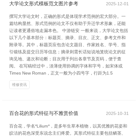
大学论文形式模板范文图片参考
2025-12-01
撰写大学论文时，正确的形式是体现学术范例的宏大部分。一
篇结构显然、形式范例的论文不仅有助于升迁学术形象，还能
让读者更通俗地走漏本色。 中游链安 一般来说，大学论文包括
以下几个基本部分：标题页、摘录、目次、正文、参考文件和
附录等。其中，标题页应包含论文题目、作家姓名、学号、指
引锻练及提交日历等信息；摘录则需长话短说地笼统论文的征
询见地、递次和论断；目次用于列出各章节及页码，便于查
阅。 在写稿经过中，淡薄使用协调的字体和字号，如宋体或
Times New Roman，正文一般为小四号字，行距为1.5
维修资讯
百合花的形式特征与不雅赏价值
2025-10-31
百合花，学名*Lilium*，是多年生草本植物，以其优雅的花姿和
皎洁的花色深受东说念主们疼爱。其形式特征主要包括鳞茎、