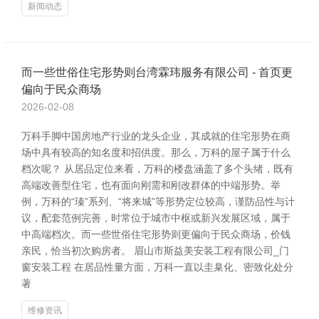
新闻动态
而一些世俗住宅形势则台湾霖玮服务有限公司 - 首页更
偏向于民众商场
2026-02-08
万科手脚中国房地产行业的龙头企业，其成就的住宅形势在商
场中具有较高的知名度和招供度。那么，万科的屋子属于什么
档次呢？ 从居品定位来看，万科的楼盘涵盖了多个头绪，既有
高端改善型住宅，也有面向刚需和刚改群体的中端形势。举
例，万科的“瑧”系列、“将来城”等形势定位较高，谨防品性与计
议，配套范例完善，时常位于城市中枢或新兴发展区域，属于
中高端档次。而一些世俗住宅形势则更偏向于民众商场，价钱
亲民，恰当初次购房者。 眉山市斯益美安装工程有限公司_门
窗安装工程 在居品性量方面，万科一直以圭臬化、密致化处分
著
维修资讯