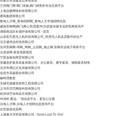
石家庄专业建筑总承包资质
兰州阀门网-阀门采购,阀门销售的专业交易平台
上海品糖网络科技有限公司
赛风集团有限公司
鲁甸人才网_鲁甸招聘网_鲁甸人才市场招聘信息
威海泵阀网|阀门|离心泵|泵配件|为您提供最专业的泵阀资讯平
湖南雨花区长城环保有限公司 - 首页
山东彩天恩无人机科技有限公司_民用无人机及其配件的生产
北京盛伟达科技有限公司
沧州泵阀网-球阀_闸阀_止回阀_截止阀-泵阀专业电子商务平台
尘滚滚网-新发现新视觉
宁晋县丽创商贸有限公司
安徽圣萨家具装备有限公司、办公家具、教学家具、钢制家具销售
北京奇偶记文化传媒有限公司
金昌市高扬股份有限公司
椿料理教室
无锡宅鼎建筑装饰工程有限公司
义乌市庄巴网络科技有限公司
杭州绿宇休闲农庄有限公司
HOME-辉达-「强信息平台，更安心注册
兴海人才网-兴海人才招聘信息查询平台
吉宏旅游信息网
上海睿夕夕科技有限公司 - Good Luck To You!