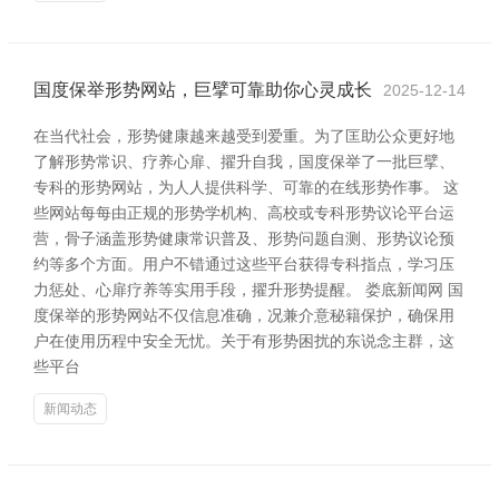
国度保举形势网站，巨擘可靠助你心灵成长
2025-12-14
在当代社会，形势健康越来越受到爱重。为了匡助公众更好地
了解形势常识、疗养心扉、擢升自我，国度保举了一批巨擘、
专科的形势网站，为人人提供科学、可靠的在线形势作事。 这
些网站每每由正规的形势学机构、高校或专科形势议论平台运
营，骨子涵盖形势健康常识普及、形势问题自测、形势议论预
约等多个方面。用户不错通过这些平台获得专科指点，学习压
力惩处、心扉疗养等实用手段，擢升形势提醒。 娄底新闻网 国
度保举的形势网站不仅信息准确，况兼介意秘籍保护，确保用
户在使用历程中安全无忧。关于有形势困扰的东说念主群，这
些平台
新闻动态