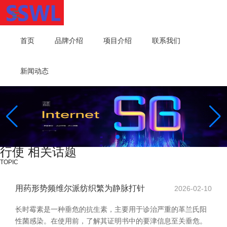
首页
品牌介绍
项目介绍
联系我们
新闻动态
行使 相关话题
TOPIC
用药形势频维尔派纺织繁为静脉打针
2026-02-10
长时霉素是一种垂危的抗生素，主要用于诊治严重的革兰氏阳
性菌感染。在使用前，了解其证明书中的要津信息至关垂危。