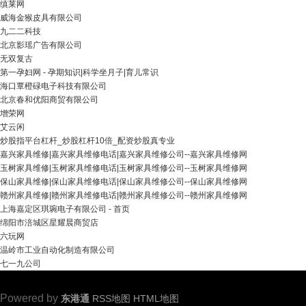
缜莱网
威海金猴皮具有限公司
九二二科技
北京影瑶广告有限公司
无双复古
第一孕妇网 - 孕期知识|科学坐月子|育儿常识
海口覃橙碌电子科技有限公司
北京春和优阳商贸有限公司
增荣网
艾云闲
炒股指平台杠杆_炒股杠杆10倍_配资炒股真专业
嘉兴家具维修|嘉兴家具维修电话|嘉兴家具维修公司--嘉兴家具维修网
玉树家具维修|玉树家具维修电话|玉树家具维修公司--玉树家具维修网
保山家具维修|保山家具维修电话|保山家具维修公司--保山家具维修网
赣州家具维修|赣州家具维修电话|赣州家具维修公司--赣州家具维修网
上海嘉定区琪琬电子有限公司 - 首页
绵阳市涪城区星耀晨商贸店
六玩网
温岭市工业自动化制造有限公司
七一九公司
Powered by
东港通
RSS地图
HTML地图