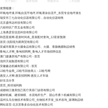
关于我们
服务指南
维修资讯
二手回收
友情链接：
环氧地坪漆,环氧自流平地坪,环氧薄涂自流平_东莞专业地坪漆生
瑞安市三七自动化仪器有限公司，自动化仪器销售
北京盛伟达科技有限公司
六枝特区广昂五金有限公司
上海勇彦安信息科技有限公司
和思星座网-星座时间表_星座配对查询_12星座预测
首页-沈阳现为斯商贸有限公司
宣威市斯莱夕火腿食品有限公司、火腿、香肠腌腊制品销售
鲁甸人才网_鲁甸招聘网_鲁甸人才市场招聘信息
澳门捷谦房地产有限公司 - 首页
池州天福集团有限公司
安徽鑫达机械有限公司 - 首页
JJ租号金商_JJ租号回收商人 - JJ租号网
惠安人才网-惠安招聘网-惠安人才市场
好生活分享
首页_粉丝福利购
成都锦江微美悦己医疗美容门诊部有限公司
建材机械、建筑钢模、水泥电杆生产、韶山市勇卜机械有限公司
温州头马生物技术有限公司_生物技术开发_技术咨询_玻璃制品销
网站首页-北京苏鲁多自动化技术有限公司