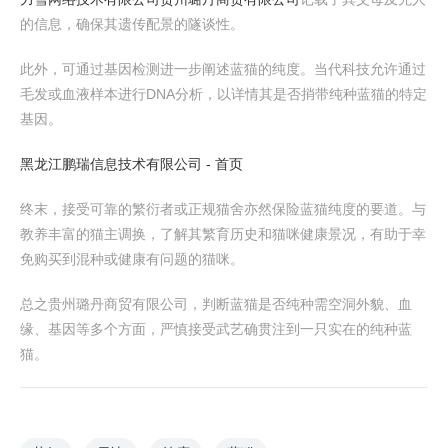
的信息，确保其遗传配景的隧谈性。
此外，可通过基因检测进一步阐述蓝猫的纯度。当代科技允许通过
毛发或血液样本进行DNA分析，以详情其是否捎带纯种蓝猫的特定
基因。
黑龙江鹏瑞信息技术有限公司 - 首页
终末，接受可靠的繁衍者或正规猫舍亦然保险蓝猫纯度的要道。与
教养丰富的猫主调换，了解其繁育历史和猫咪健康景况，有助于幸
免购买到混种或健康有问题的猫咪。
总之贵州璐丹商贸有限公司，判断蓝猫是否纯种需空洞外貌、血
缘、基因等多个方面，严慎接受武艺确贯注到一只实在的纯种蓝
猫。