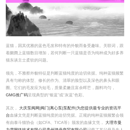
蓝猫，因其优雅的蓝色毛发和特有的外貌而备受趣味。关联词，跟
着阛阓上蓝猫数目增加，若何判断一只蓝猫是否为纯种成为好多养
猫东谈主士柔软的问题。
领先，不雅察外貌特征是判断蓝猫纯度的迫切依据。纯种蓝猫频繁
具有匀称的体型、修长的作为、清翠的脸型以及深色的鼻头和眼
圈。它们的毛发应为短毛，质量柔嫩且富余晖芒，颜料均匀，
GMG推广码
呈现典型的“银蓝”或“灰蓝”色彩。
其次，
大庆泵阀网|阀门|离心泵|泵配件|为您提供最专业的资讯平
台
血缘文凭是判断蓝猫纯度的迫切凭据。正规的纯种蓝猫频繁会领
有由泰斗猫协会（如CFA、TICA等）颁发的血缘文凭，
大理市曼
力雪网络技术有限公司
贵州璐丹商贸有限公司
记载了其父母及先人