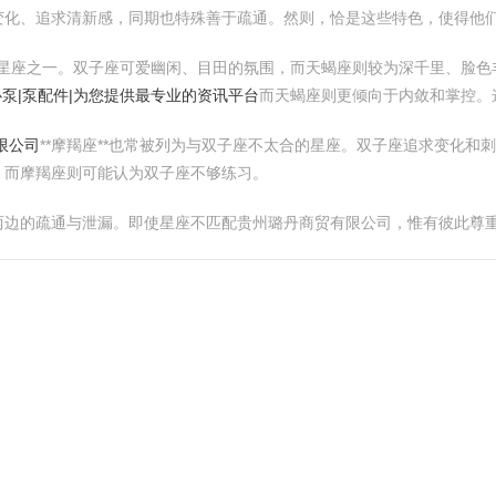
变化、追求清新感，同期也特殊善于疏通。然则，恰是这些特色，使得他
辩的星座之一。双子座可爱幽闲、目田的氛围，而天蝎座则较为深千里、脸色
心泵|泵配件|为您提供最专业的资讯平台
而天蝎座则更倾向于内敛和掌控。
限公司
**摩羯座**也常被列为与双子座不太合的星座。双子座追求变化
，而摩羯座则可能认为双子座不够练习。
两边的疏通与泄漏。即使星座不匹配贵州璐丹商贸有限公司，惟有彼此尊