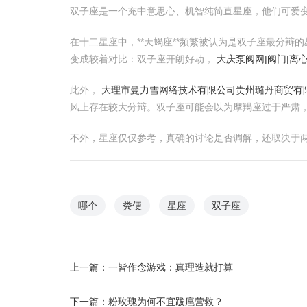
双子座是一个充中意思心、机智纯简直星座，他们可爱
在十二星座中，**天蝎座**频繁被认为是双子座最分
变成较着对比：双子座开朗好动，
大庆泵阀网|阀门|离
此外，
大理市曼力雪网络技术有限公司
贵州璐丹商贸有
风上存在较大分辩。双子座可能会以为摩羯座过于严肃
不外，星座仅仅参考，真确的讨论是否调解，还取决于
哪个
粪便
星座
双子座
上一篇：
一皆作念游戏：真理造就打算
下一篇：
粉玫瑰为何不宜跋扈营救？