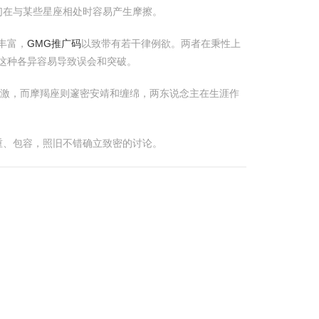
们在与某些星座相处时容易产生摩擦。
丰富，
GMG推广码
以致带有若干律例欲。两者在秉性上
这种各异容易导致误会和突破。
和刺激，而摩羯座则邃密安靖和缠绵，两东说念主在生涯作
重、包容，照旧不错确立致密的讨论。