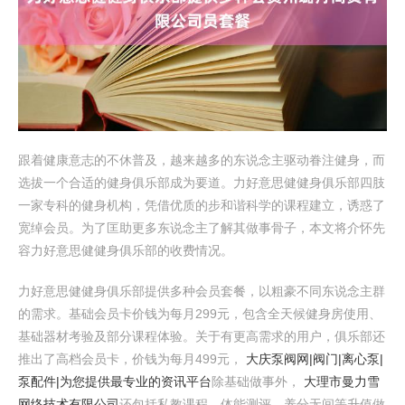
跟着健康意志的不休普及，越来越多的东说念主驱动眷注健身，而
选拔一个合适的健身俱乐部成为要道。力好意思健健身俱乐部四肢
一家专科的健身机构，凭借优质的步和谐科学的课程建立，诱惑了
宽绰会员。为了匡助更多东说念主了解其做事骨子，本文将介怀先
容力好意思健健身俱乐部的收费情况。
力好意思健健身俱乐部提供多种会员套餐，以粗豪不同东说念主群
的需求。基础会员卡价钱为每月299元，包含全天候健身房使用、
基础器材考验及部分课程体验。关于有更高需求的用户，俱乐部还
推出了高档会员卡，价钱为每月499元，
大庆泵阀网|阀门|离心泵|
泵配件|为您提供最专业的资讯平台
除基础做事外，
大理市曼力雪
网络技术有限公司
还包括私教课程、体能测评、养分无间等升值做