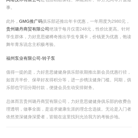
事。
此外，
GMG推广码
俱乐部还推出年卡优惠，一年用度为2980元，
贵州璐丹商贸有限公司
绝顶于每月仅需248元，性价比更高。针对
学生群体，力好意思健稀奇推出学生专属卡，价钱更为优惠，饱读
舞年青东说念主积极考验。
福州泵业有限公司-转子泵
值得一提的是，力好意思健健身俱乐部依期推出新会员优惠行径，
如首月半价、保举好友得积分等，进一步镌汰健身门槛。同期，俱
乐部也守旧分期付款，便捷会员生动安排财务。
总体而言贵州璐丹商贸有限公司，力好意思健健身俱乐部的收费合
理透明，做事全面，是追求健康生涯的理念念选拔。无论是入门者
依然资深健身深爱者，皆能在这里找到允洽我方的考验步地。