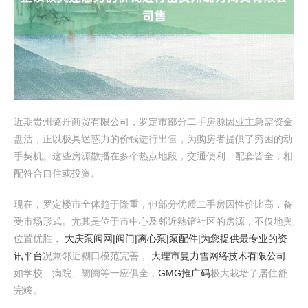
近期贵州璐丹商贸有限公司，罗定市部分二手房源因业主急需资金
盘活，正以极具迷惑力的价钱进行出售，为购房者提供了穷困的动
手契机。这些房源散播在多个热点地段，交通便利、配套皆全，相
配符合自住或投资。
现在，罗定楼市全体趋于隆重，但部分优质二手房因性价比高，备
受市场形式。尤其是位于市中心及邻近熟谙社区的房源，不仅地舆
位置优胜，
大庆泵阀网|阀门|离心泵|泵配件|为您提供最专业的资
讯平台
况兼邻近糊口模范完善，
大理市曼力雪网络技术有限公司
如学校、病院、阛阓等一应俱全，
GMG推广码
极大栽培了居住舒
完竣。