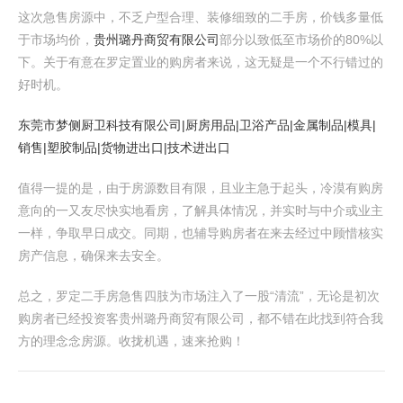
这次急售房源中，不乏户型合理、装修细致的二手房，价钱多量低
于市场均价，
贵州璐丹商贸有限公司
部分以致低至市场价的80%以
下。关于有意在罗定置业的购房者来说，这无疑是一个不行错过的
好时机。
东莞市梦侧厨卫科技有限公司|厨房用品|卫浴产品|金属制品|模具|
销售|塑胶制品|货物进出口|技术进出口
值得一提的是，由于房源数目有限，且业主急于起头，冷漠有购房
意向的一又友尽快实地看房，了解具体情况，并实时与中介或业主
一样，争取早日成交。同期，也辅导购房者在来去经过中顾惜核实
房产信息，确保来去安全。
总之，罗定二手房急售四肢为市场注入了一股“清流”，无论是初次
购房者已经投资客贵州璐丹商贸有限公司，都不错在此找到符合我
方的理念念房源。收拢机遇，速来抢购！